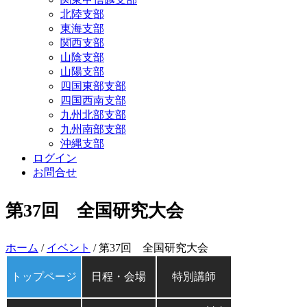
北陸支部
東海支部
関西支部
山陰支部
山陽支部
四国東部支部
四国西南支部
九州北部支部
九州南部支部
沖縄支部
ログイン
お問合せ
第37回 全国研究大会
ホーム
/
イベント
/ 第37回 全国研究大会
トップページ
日程・会場
特別講師