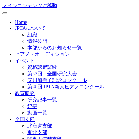
メインコンテンツに移動
Home
JPTAについて
組織
情報公開
本部からのお知らせ一覧
ピアノ・オーディション
イベント
資格認定試験
第37回 全国研究大会
安川加壽子記念コンクール
第４回 JPTA新人ピアノコンクール
教育研究
研究記事一覧
紀要
動画一覧
全国支部
北海道支部
東北支部
関東甲信越支部