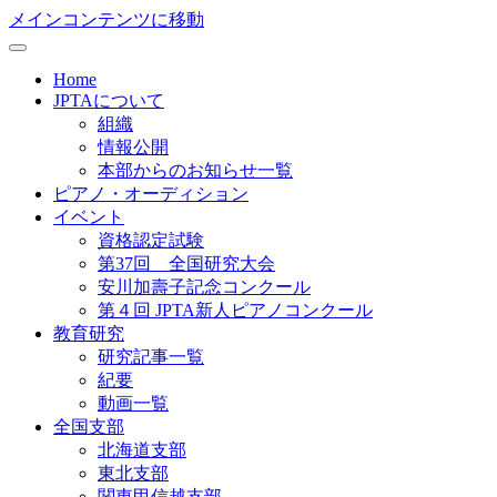
メインコンテンツに移動
Home
JPTAについて
組織
情報公開
本部からのお知らせ一覧
ピアノ・オーディション
イベント
資格認定試験
第37回 全国研究大会
安川加壽子記念コンクール
第４回 JPTA新人ピアノコンクール
教育研究
研究記事一覧
紀要
動画一覧
全国支部
北海道支部
東北支部
関東甲信越支部