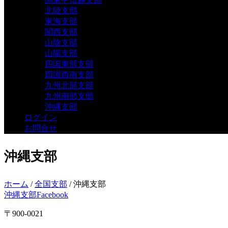
北陸支部
東海支部
関西支部
山陰支部
山陽支部
四国東部支部
四国西南支部
九州北部支部
九州南部支部
沖縄支部
ログイン
お問合せ
沖縄支部
ホーム
/
全国支部
/ 沖縄支部
沖縄支部Facebook
〒900-0021