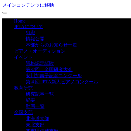
メインコンテンツに移動
Home
JPTAについて
組織
情報公開
本部からのお知らせ一覧
ピアノ・オーディション
イベント
資格認定試験
第37回 全国研究大会
安川加壽子記念コンクール
第４回 JPTA新人ピアノコンクール
教育研究
研究記事一覧
紀要
動画一覧
全国支部
北海道支部
東北支部
関東甲信越支部