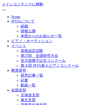
メインコンテンツに移動
Home
JPTAについて
組織
情報公開
本部からのお知らせ一覧
ピアノ・オーディション
イベント
資格認定試験
第37回 全国研究大会
安川加壽子記念コンクール
第４回 JPTA新人ピアノコンクール
教育研究
研究記事一覧
紀要
動画一覧
全国支部
北海道支部
東北支部
関東甲信越支部